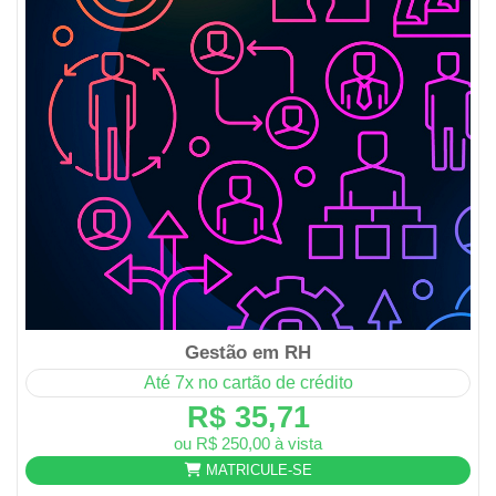
Gestão em RH
Até 7x no cartão de crédito
R$ 35,71
ou R$ 250,00 à vista
MATRICULE-SE