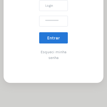
Login
Senha
Entrar
Esqueci minha
senha