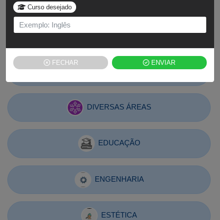
Curso desejado
ARTES E DESIGN
FECHAR
ENVIAR
COMUNICAÇÃO
DIVERSAS ÁREAS
EDUCAÇÃO
ENGENHARIA
ESTÉTICA