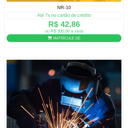
NR-10
Até 7x no cartão de crédito
R$ 42,86
ou R$ 300,00 à vista
MATRICULE-SE