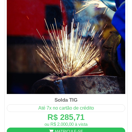
Solda TIG
Até 7x no cartão de crédito
R$ 285,71
ou R$ 2.000,00 à vista
MATRICULE-SE