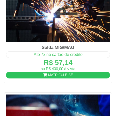
Solda MIG/MAG
Até 7x no cartão de crédito
R$ 57,14
ou R$ 400,00 à vista
MATRICULE-SE