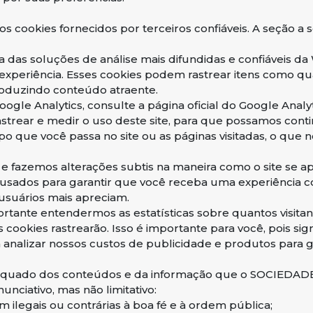
cookies fornecidos por terceiros confiáveis. A seção a s
a das soluções de análise mais difundidas e confiáveis ​​
xperiência. Esses cookies podem rastrear itens como qua
roduzindo conteúdo atraente.
gle Analytics, consulte a página oficial do Google Analyt
rastrear e medir o uso deste site, para que possamos cont
o que você passa no site ou as páginas visitadas, o qu
e fazemos alterações subtis na maneira como o site se 
sados ​​para garantir que você receba uma experiência co
usuários mais apreciam.
tante entendermos as estatísticas sobre quantos visita
 cookies rastrearão. Isso é importante para você, pois si
nalizar nossos custos de publicidade e produtos para ga
adequado dos conteúdos e da informação que o SOCIE
nciativo, mas não limitativo:
 ilegais ou contrárias à boa fé e à ordem pública;