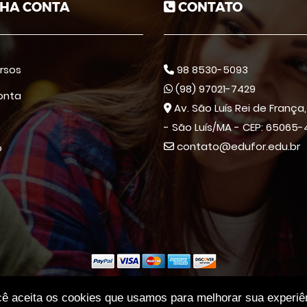
HA CONTA
CONTATO
rsos
98 8530-5093
(98) 97021-7429
onta
Av. São Luís Rei de França, 
- São Luís/MA - CEP: 65065-
contato@edufor.edu.br
o
 Todos os direitos reservados | Escola - Edufor | CNPJ: 240918630001
cê aceita os cookies que usamos para melhorar sua experiê