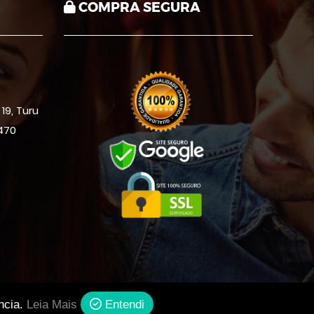
COMPRA SEGURA
19, Turu
470
80
ncia.
Leia Mais
Entendi