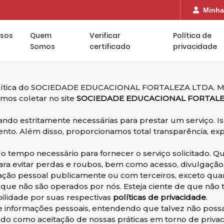
Minha
rsos
Quem
Verificar
Política de
Somos
certificado
privacidade
 política do SOCIEDADE EDUCACIONAL FORTALEZA LTDA. ME
mos coletar no site
SOCIEDADE EDUCACIONAL FORTALEZ
 estritamente necessárias para prestar um serviço. Isso 
ento. Além disso, proporcionamos total transparência, ex
lo tempo necessário para fornecer o serviço solicitado
ara evitar perdas e roubos, bem como acesso, divulgação,
ção pessoal publicamente ou com terceiros, exceto quand
os que não são operados por nós. Esteja ciente de que não
ilidade por suas respectivas
políticas de privacidade
.
o de informações pessoais, entendendo que talvez não pos
do como aceitação de nossas práticas em torno de privaci